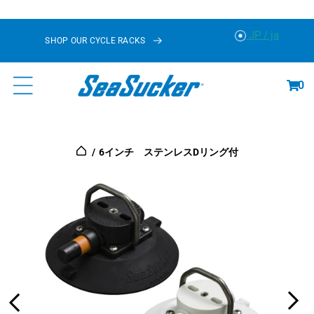
に
ス
JP / ja
SHOP OUR CYCLE RACKS
キ
ッ
カ
プ
ー
0
ト
6インチ ステンレスDリング付