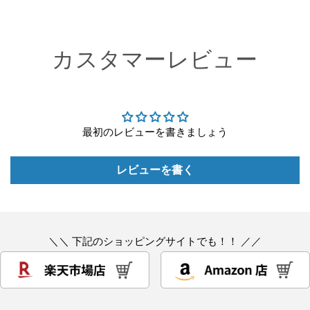
レ
レ
ス
ス
D
D
カスタマーレビュー
リ
リ
ン
ン
グ
グ
付
付
の
の
最初のレビューを書きましょう
数
数
量
量
レビューを書く
を
を
減
増
ら
や
す
す
＼＼ 下記のショッピングサイトでも！！ ／／