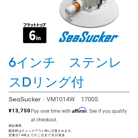
6インチ ステンレ
スDリング付
SeaSucker
VM1014W 17005
Affirm
通
¥13,750
Pay over time with
. See if you qualify
常
at checkout.
価
税込価格
配送料はチェックアウト時に計算されます。
格
営業日14時までのご注文で当日発送