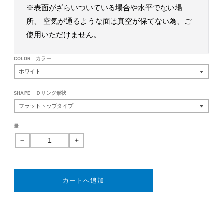
※表面がざらいついている場合や水平でない場
所、 空気が通るような面は真空が保てない為、ご
使用いただけません。
COLOR カラー
SHAPE Ｄリング形状
量
6
6
イ
イ
ン
ン
チ
チ
カートへ追加
ス
ス
テ
テ
ン
ン