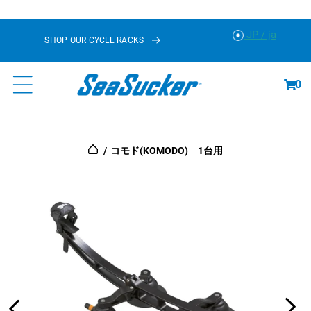
に
ス
JP / ja
SHOP OUR CYCLE RACKS
キ
ッ
カ
プ
ー
0
ト
コモド(KOMODO) 1台用