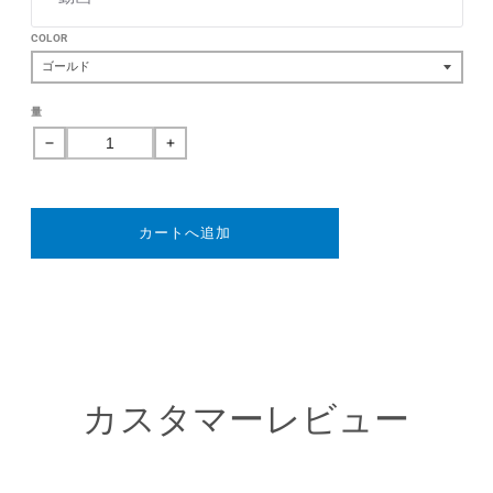
COLOR
量
コ
コ
モ
モ
ド
ド
(Komodo)
(Komodo)
カートへ追加
1
1
台
台
用
用
の
の
数
数
量
量
カスタマーレビュー
を
を
減
増
ら
や
す
す