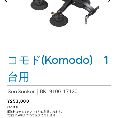
コモド(Komodo) 1
台用
SeaSucker
BK1910G 17120
通
¥253,000
常
税込価格
配送料はチェックアウト時に計算されます。
価
営業日14時までのご注文で当日発送